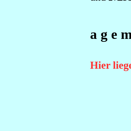
a g e m
Hier lie