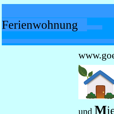
Göttin
Ferienwohnung
www.goe
M
i
und