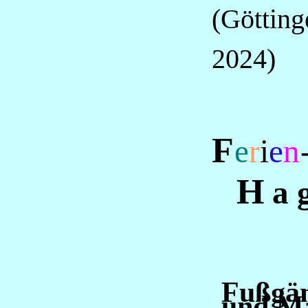
(Götting
2024)
F
e
r
i
e
n
H
a g
Fußgän
und Ma