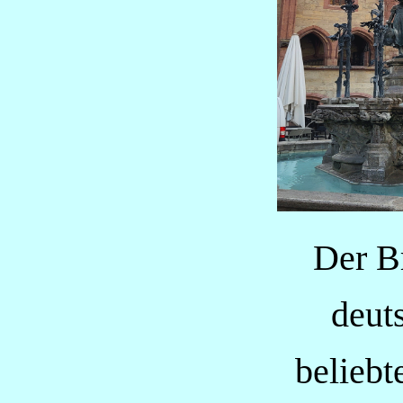
Der Bru
deutsch
beliebte